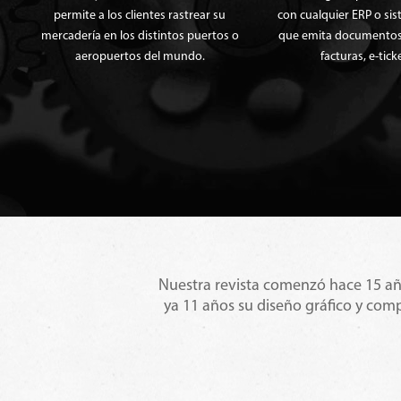
permite a los clientes rastrear su
con cualquier ERP o sistem
mercadería en los distintos puertos o
que emita documentos ta
aeropuertos del mundo.
facturas, e-tickets,
enido. Las gráficas de
Nuestra revista comenzó hace 15 año
es.
ya 11 años su diseño gráfico y com
Rafael Hernández
quipamiento Sanitario