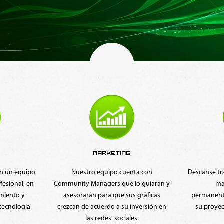
SEGUIMIENTO
ta con
Descanse tranquilo, nuestro equipo de
No importa
lo guiarán y
mantenimiento está
quiera log
 gráficas
permanentemente cuidando de que
lado para o
nversión en
su proyecto funcione siempre a la
p
s.
perfección.