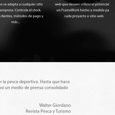
e adapta a cualquier sitio
web que deseen utilizar el potencial de
resa. Controle el stock,
un FrameWork hecho a medida para
lientes, métodos de pago y
cada proyecto o sitio web.
más...
r la pesca deportiva. Hasta que hace
Para nosotros, la con
 así un medio de prensa consolidado
Globalmedia, aportando
Walter Giordano
Revista Pesca y Turismo