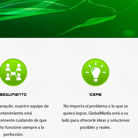
IDEAS
DISEÑO
 el problema o lo que se
Desde el diseño gráfico/web más
rar, GlobalMedia está a su
simple hasta el más complejo. Logos,
frecerle ideas y soluciones
catálogos, revistas, afiches, flyers,
osibles y reales.
slides, web y más...