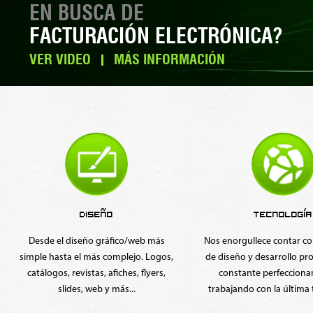
EN BUSCA DE
FACTURACIÓN ELECTRÓNICA?
VER VIDEO
MÁS INFORMACIÓN
TECNOLOGÍA
MARKETING
Nos enorgullece contar con un equipo
Nuestro equipo cuen
de diseño y desarrollo profesional, en
Community Managers que 
constante perfeccionamiento y
asesorarán para que sus
trabajando con la última tecnología.
crezcan de acuerdo a su i
las redes sociale